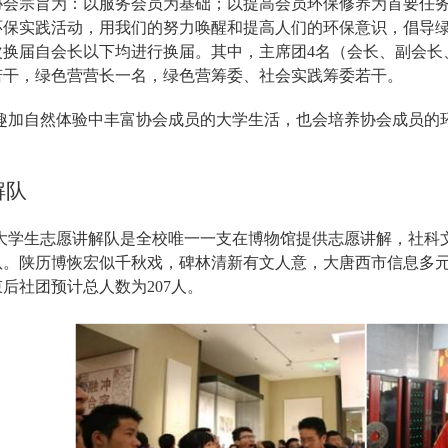
协会宗旨为：以服务会员为基础；以提高会员环保修养为首要任
环保实践活动，用我们的努力唤醒和提高人们的环保意识，倡导
次换届自会长以下均进行换届。其中，主席团4名（会长、副会长
若干，绿色营营长一名，绿色营筹委、社会实践筹委若干。
趣加自然体验中丰富协会成员的大学生活，也会培养协会成员的
解队
大学生志愿讲解队是全校唯一一支在博物馆提供志愿讲解，社科
队。陕历博恢宏似千秋戏，碑林清新有文人意，大唐西市信息多元
后社团预计总人数为207人。