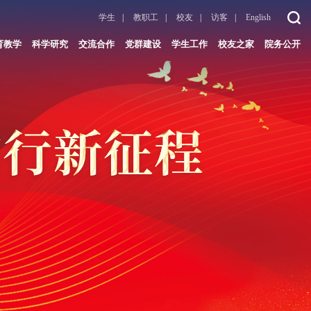
学生
|
教职工
|
校友
|
访客
|
English
育教学
科学研究
交流合作
党群建设
学生工作
校友之家
院务公开