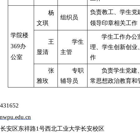
负责教工、学生党
杨
组织员
文琪
领导印章相关工作
学院楼
学生工作办公
王
学生
369办
理、学生创新创业
显清
主管
公室
作
张
专职
负责学生党建
雅玫
辅导员
常思想政治教育和
431652
nwpu.edu.cn
长安区东祥路1号西北工业大学长安校区