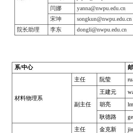
闫娜
y
anna@nwpu.edu.cn
宋坤
songkun@nwpu.edu.cn
院长助理
李东
dongli@nwpu.edu.cn
系/中心
主任
阮莹
r
王建元
w
材料物理系
副
主
任
胡亮
lm
耿德路
g
主任
金克新
j