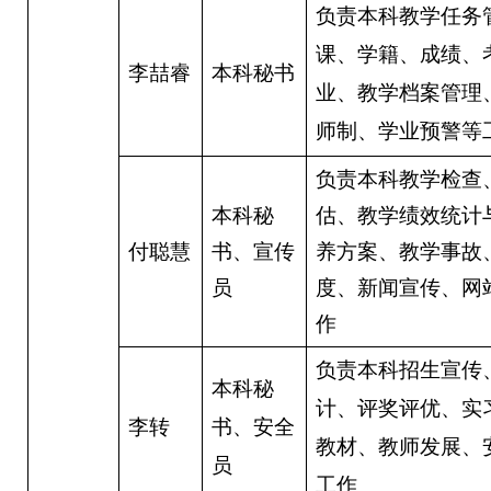
负责本科教学任务
课、学籍、成绩、
李喆睿
本科秘书
业、教学档案管理
师制、学业预警等
负责本科教学检查
本科秘
估、教学绩效统计
付聪慧
书、宣传
养方案、教学事故
员
度、新闻宣传、网
作
负责本科招生宣传
本科秘
计、评奖评优、实
李转
书、安全
教材、教师发展、
员
工作