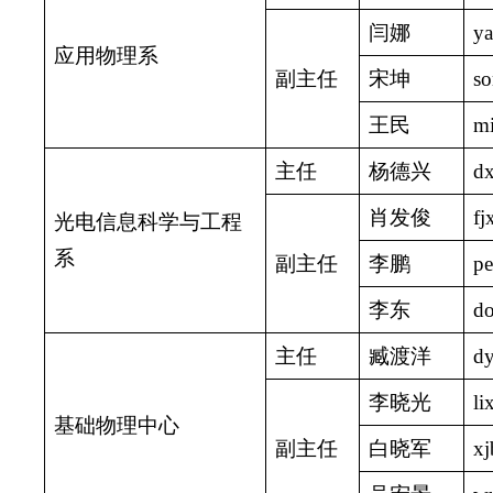
闫娜
y
应用物理系
副主任
宋坤
s
王民
m
主任
杨德兴
d
肖发俊
fj
光电信息科学与工程
系
副主任
李鹏
pe
李东
d
主任
臧渡洋
d
李晓光
li
基础物理中心
副主任
白晓军
xj