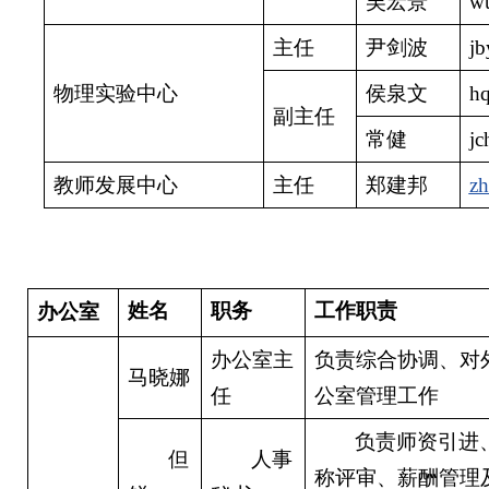
吴宏景
w
主任
尹剑波
j
物理实验中心
侯泉文
h
副主任
常健
j
教师发展中心
主任
郑建邦
zh
姓名
职务
工作职责
办公室
办公室主
负责综合协调、对
马晓娜
任
公室
管理工作
负责师资引进
但
人事
称评审、薪酬管理