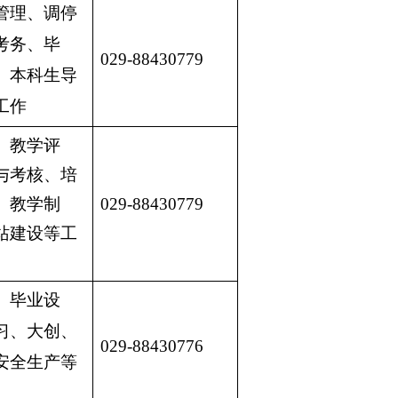
管理、调停
考务、毕
029-88430779
、本科生导
工作
、教学评
与考核、培
、教学制
029-88430779
站建设等工
、毕业设
习、大创、
029-88430776
安全生产等