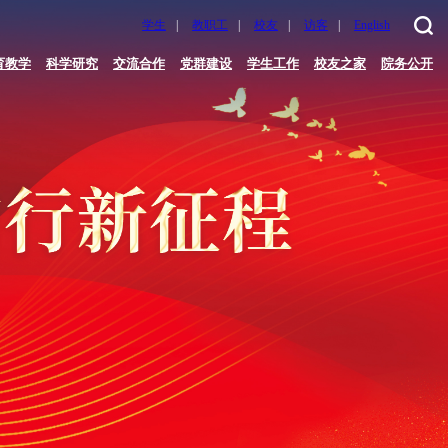
学生
|
教职工
|
校友
|
访客
|
English
育教学
科学研究
交流合作
党群建设
学生工作
校友之家
院务公开