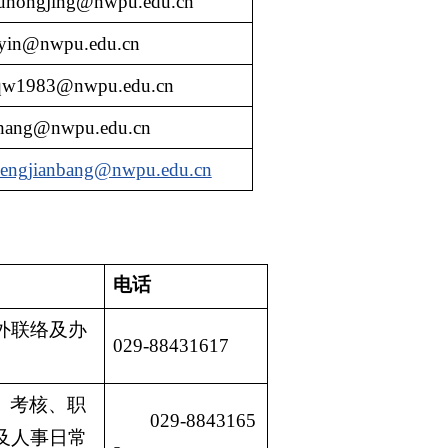
uhongjing@nwpu.edu.cn
byin@nwpu.edu.cn
qw1983@nwpu.edu.cn
chang@nwpu.edu.cn
engjianbang@nwpu.edu.cn
电话
外联络及办
029-88431617
、考核、职
029-8843165
及人事日常