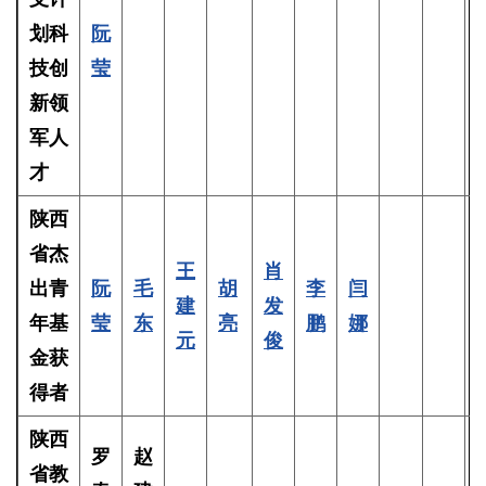
划科
阮
技创
莹
新领
军人
才
陕西
省杰
王
肖
出青
阮
毛
胡
李
闫
建
发
年基
莹
东
亮
鹏
娜
元
俊
金获
得者
陕西
罗
赵
省教