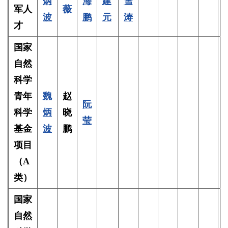
炳
海
建
雪
军人
薇
波
鹏
元
涛
才
国家
自然
科学
青年
魏
赵
阮
科学
炳
晓
莹
基金
波
鹏
项目
（A
类）
国
家
自然