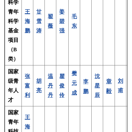
科学
青年
王
甘
姜
翟
毛
科学
海
雪
碧
薇
东
基金
鹏
涛
强
项目
（B
类）
国家
樊
张
温
瞿
沈
级青
胡
刘
章
李
元
富
丹
俊
星
年人
亮
甫
毅
鹏
成
利
丹
伶
辰
才
国家
王
青年
海
科技