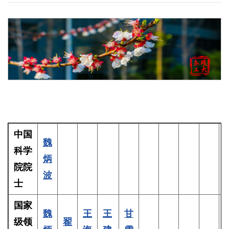
中国
魏
科学
炳
院院
波
士
国家
魏
王
王
甘
级领
翟