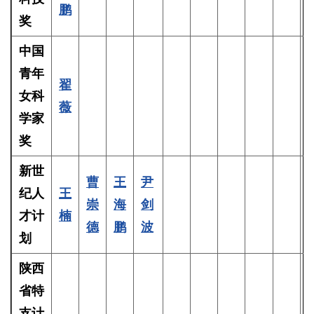
鹏
奖
中国
青年
翟
女科
薇
学家
奖
新世
曹
王
尹
纪人
王
崇
海
剑
才计
楠
德
鹏
波
划
陕西
省特
支计