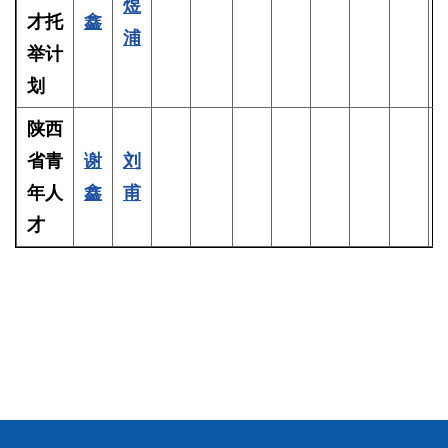
煜
才托
鑫
浦
举计
划
陕西
省青
谢
刘
年人
鑫
甫
才