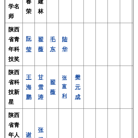
春
建
学名
荣
林
师
陕西
阮
省青
翟
毛
陆
年科
薇
东
华
莹
技奖
陕西
王
甘
樊
张
省科
翟
富
海
雪
元
技新
薇
利
鹏
涛
成
星
陕西
省青
张
年人
谢