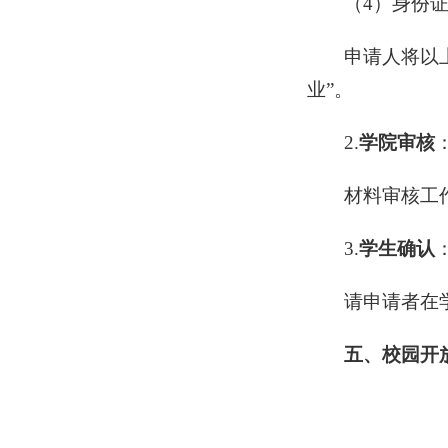
（4）身份
申请人将以
业”。
2.
学院审核
材料审核工作
3.
学生确认
请申请者在
五、
校园开