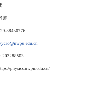
式
老师
-88430776
wycao@nwpu.edu.cn
03288503
://physics.nwpu.edu.cn/